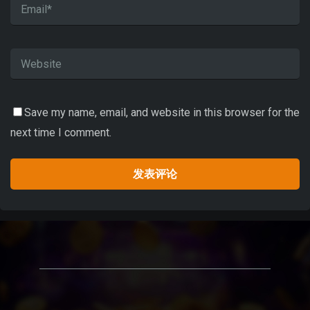
Save my name, email, and website in this browser for the
next time I comment.