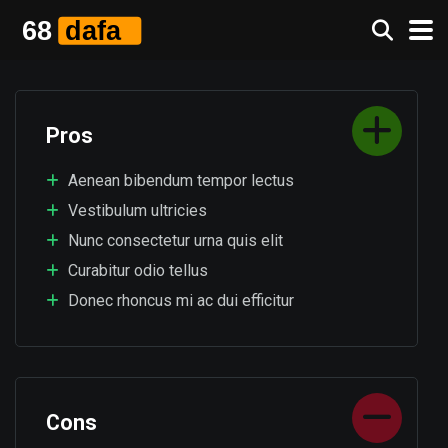
Pros
Aenean bibendum tempor lectus
Vestibulum ultricies
Nunc consectetur urna quis elit
Curabitur odio tellus
Donec rhoncus mi ac dui efficitur
Cons