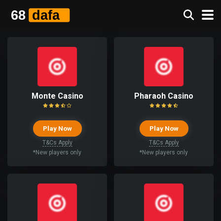
Monte Casino
Pharaoh Casino
Play Now
Play Now
T&Cs Apply
T&Cs Apply
*New players only
*New players only